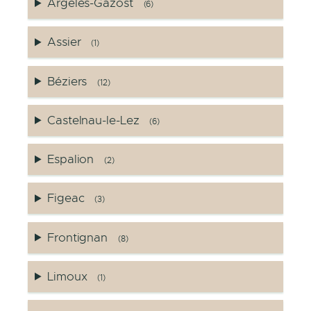
Argelès-Gazost
(6)
Assier
(1)
Béziers
(12)
Castelnau-le-Lez
(6)
Espalion
(2)
Figeac
(3)
Frontignan
(8)
Limoux
(1)